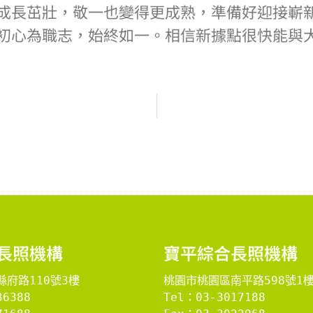
成長茁壯，敬一也變得更成熟，準備好迎接嶄新的
初心為職志，始終如一。相信新據點很快能與
長照機構
​寶平綜合長照機構​
府路110號3樓
桃園市桃園區南平路598號1
36388
Tel：03-3017188