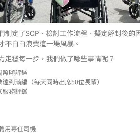
們制定了SOP、檢討工作流程、擬定解封後的
才不白白浪費這一場風暴。
力走穩每一步，我們做了哪些事情呢？
間照顧評鑑
數達到滿編（每天同時出席50位長輩）
家服務評鑑
聘用專任司機