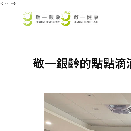
<!-- -->
敬一銀齡的點點滴滴 