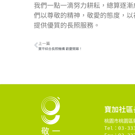
我們一點一滴努力耕耘，總算逐漸
們以尊敬的精神，敬愛的態度，以
提供優質的長照服務。
上一篇
寶平綜合長照機構 歡慶開幕！
寶加社區
桃園市桃園區縣
Tel：03-33