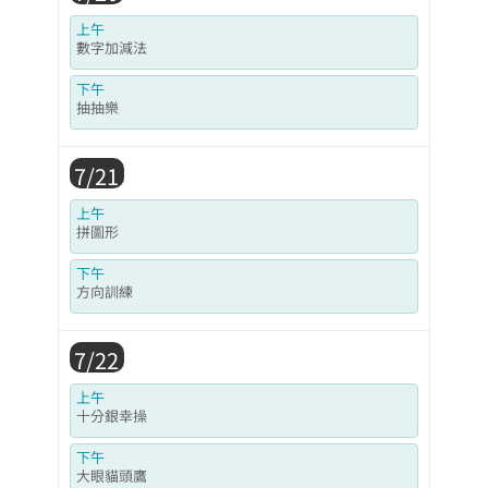
上午
數字加減法
下午
抽抽樂
7/21
上午
拼圖形
下午
方向訓練
7/22
上午
十分銀幸操
下午
大眼貓頭鷹