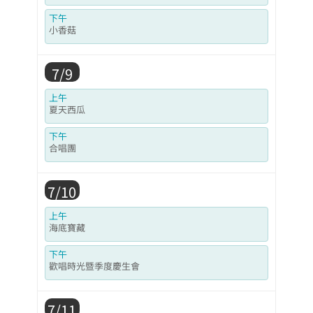
下午
小香菇
7/9
上午
夏天西瓜
下午
合唱團
7/10
上午
海底寶藏
下午
歡唱時光暨季度慶生會
7/11