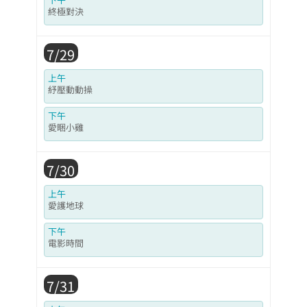
終極對決
7/29
上午
紓壓動動操
下午
愛睏小雞
7/30
上午
愛護地球
下午
電影時間
7/31