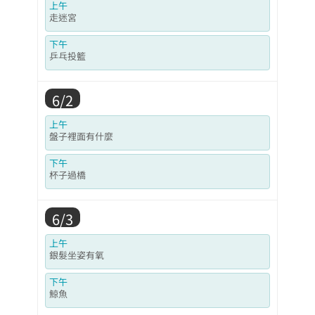
上午
走迷宮
下午
乒乓投籃
6/2
上午
盤子裡面有什麼
下午
杯子過橋
6/3
上午
銀髮坐姿有氧
下午
鯨魚