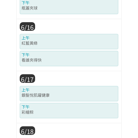
下午
瓶蓋夾球
6/16
上午
紅藍黃綠
下午
看誰夾得快
6/17
上午
銀髮悅肌躍健康
下午
彩繪粽
6/18