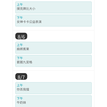
上午
撲克牌比大小
下午
女神卡卡公益表演
8/6
上午
麻將賓果
下午
套圈九宮格
8/7
上午
你丟我擋
下午
牛奶妹