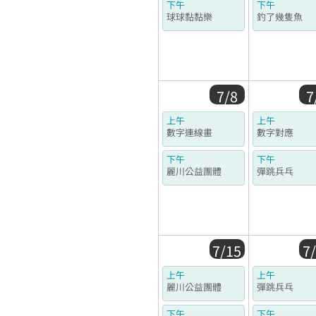
下午
下午
球球黏黏樂
釣了幾隻魚
7/8
7
上午
上午
數字連線畫
數字對應
下午
下午
麗川公益團體
彈跳兵乓
7/15
7
上午
上午
麗川公益團體
彈跳兵乓
下午
下午