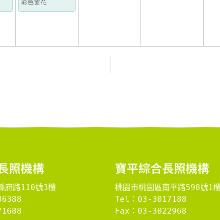
彩色窗花
長照機構
​寶平綜合長照機構​
府路110號3樓
桃園市桃園區南平路598號1
36388
Tel：03-3017188
1688

Fax：03-3022968
