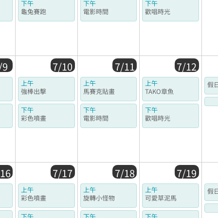
下午
下午
下午
龜兔賽跑
電影時間
歡唱時光
/9
7/10
7/11
7/12
上午
上午
上午
假
強棒出擊
馬賽克貼畫
TAKO章魚
下午
下午
下午
彩色噴畫
電影時間
歡唱時光
/16
7/17
7/18
7/19
上午
上午
上午
假
彩色噴畫
旋轉小怪物
可愛草泥馬
下午
下午
下午