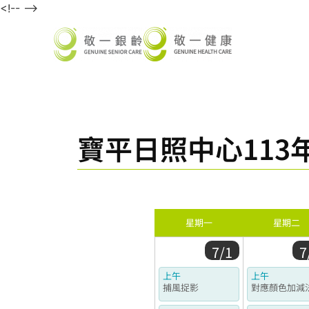
<!-- -->
寶平日照中心113年
星期一
星期二
7/1
7
上午
上午
捕風捉影
對應顏色加減