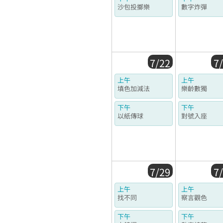
沙包投擲樂
數字炸彈
7/22
7
上午
上午
填色加減法
樂齡數獨
下午
下午
以紙傳球
對號入座
7/29
7
上午
上午
找不同
察言觀色
下午
下午