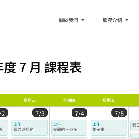
關於我們
​服務介紹
度 7 月 課程表
星期三
星期四
星期五
/2
7/3
7/4
7/5
上午
上午
上午
假
法
彈力球運動
美麗的一束花
格子畫