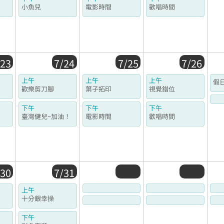
小魚兒
電影時間
歡唱時間
/23
7/24
7/25
7/26
上午
上午
上午
假
歡樂剪刀腳
葉子拓印
視覺錯位
下午
下午
下午
臺灣健兒~加油！
電影時間
歡唱時間
/30
7/31
上午
十分銀幸操
下午