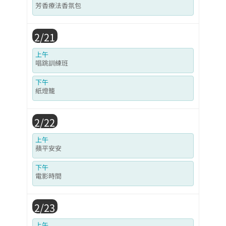
芳香療法香氛包
2/21
上午
唱跳訓練班
下午
紙燈籠
2/22
上午
蘋平安安
下午
電影時間
2/23
上午