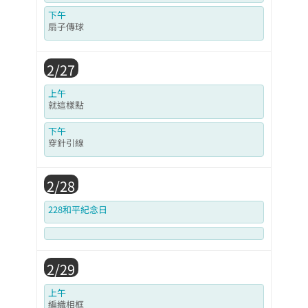
下午
扇子傳球
2/27
上午
就這樣點
下午
穿針引線
2/28
228和平紀念日
2/29
上午
編織相框