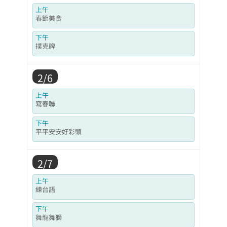
上午
春節美食
下午
撲克牌
2/6
上午
寫春聯
下午
平平安安好彩頭
2/7
上午
練台語
下午
舞龍舞獅