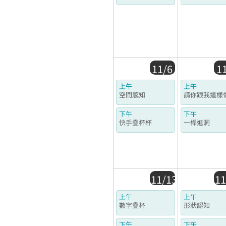
11/6
1
上午
上午
空間感知
請你跟我這樣
下午
下午
快手疊杯杯
一桿進洞
11/13
11
上午
上午
數字疊杯
形狀認知
下午
下午