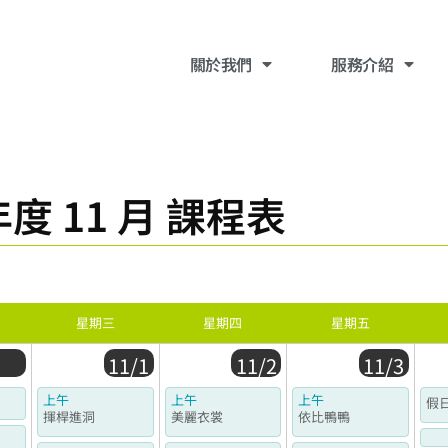
關於我們
​服務介紹
度 11 月 課程表
星期三
星期四
星期五
11/1
11/2
11/3
上午
上午
上午
假
揮桿進洞
美麗衣裳
依比鴨鴨