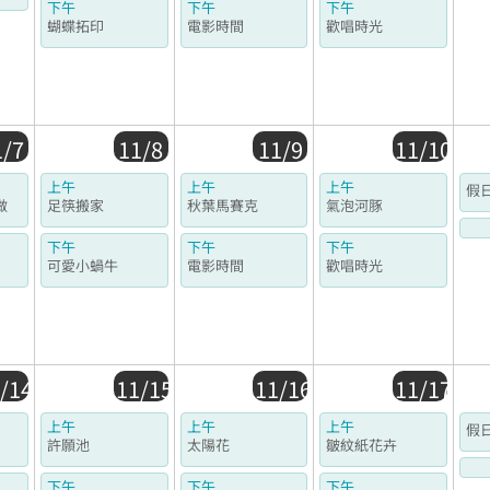
下午
下午
下午
蝴蝶拓印
電影時間
歡唱時光
1/7
11/8
11/9
11/10
上午
上午
上午
假
做
足筷搬家
秋葉馬賽克
氣泡河豚
下午
下午
下午
可愛小蝸牛
電影時間
歡唱時光
/14
11/15
11/16
11/17
上午
上午
上午
假
許願池
太陽花
皺紋紙花卉
下午
下午
下午