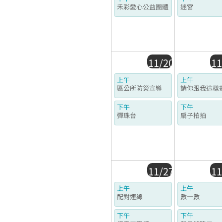
禾彩愛心公益團體
迷宮
11/20
11
上午
上午
區公所防災宣導
請你跟我這樣
下午
下午
彈珠台
扇子拍拍
11/27
11
上午
上午
配對連線
數一數
下午
下午