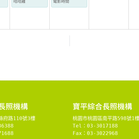
咕咕雞
電影時間
長照機構
​寶平綜合長照機構​
府路110號3樓
桃園市桃園區南平路598號1
36388
Tel：03-3017188
1688

Fax：03-3022968
