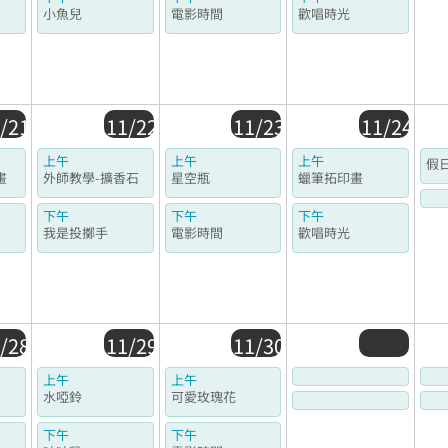
小魚兒
電影時間
歡唱時光
/21
11/22
11/23
11/24
上午
上午
上午
假
畫
外師教學-擴香石
星空瓶
蠟筆拓印畫
下午
下午
下午
我是投擲手
電影時間
歡唱時光
/28
11/29
11/30
上午
上午
水啞鈴
可愛玫瑰花
下午
下午