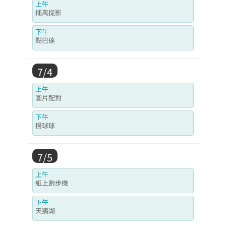
上午
捕風捉影
下午
黏巴達
7/4
上午
圖片配對
下午
撈球球
7/5
上午
紙上跑步機
下午
天鵝湖