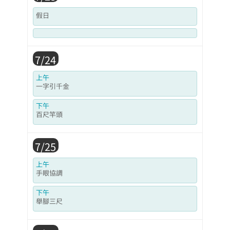
假日
7/24
上午
一字引千金
下午
百尺竿頭
7/25
上午
手眼協調
下午
舉腳三尺