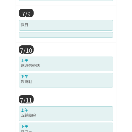
7/9
假日
7/10
上午
球球選邊站
下午
攻防戰
7/11
上午
五踩繽紛
下午
腳力王