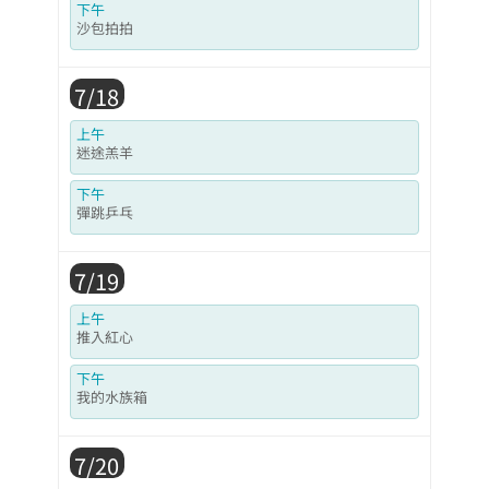
下午
沙包拍拍
7/18
上午
迷途羔羊
下午
彈跳乒乓
7/19
上午
推入紅心
下午
我的水族箱
7/20