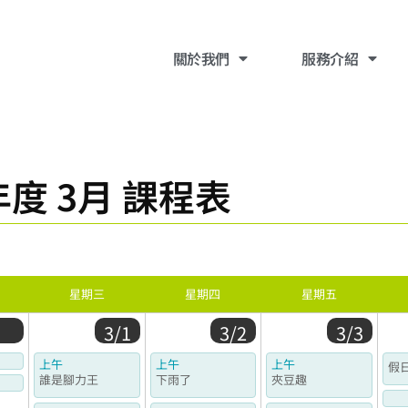
關於我們
​服務介紹
度 3月 課程表
星期三
星期四
星期五
3/1
3/2
3/3
上午
上午
上午
假
誰是腳力王
下雨了
夾豆趣