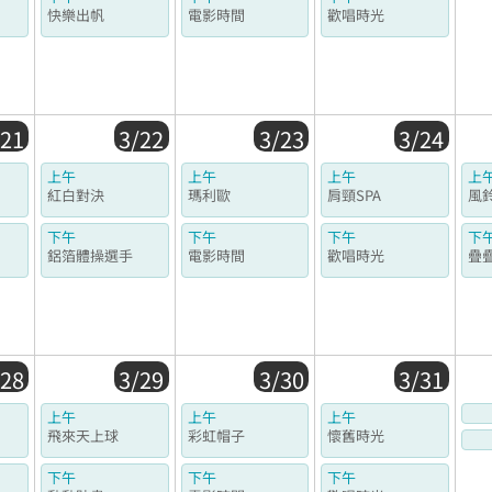
快樂出帆
電影時間
歡唱時光
/21
3/22
3/23
3/24
上午
上午
上午
上
紅白對決
瑪利歐
肩頸SPA
風
下午
下午
下午
下
鋁箔體操選手
電影時間
歡唱時光
疊
/28
3/29
3/30
3/31
上午
上午
上午
飛來天上球
彩虹帽子
懷舊時光
下午
下午
下午