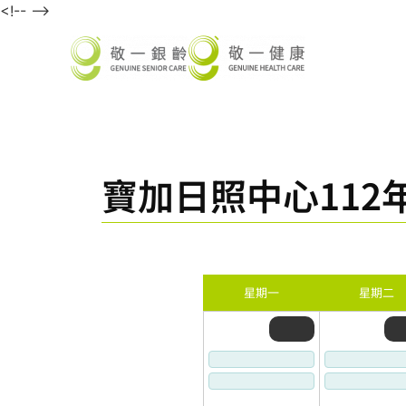
<!-- -->
寶加日照中心112年
星期一
星期二