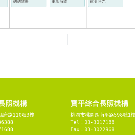
動動貼畫
電影時間
歡唱時光
長照機構
​寶平綜合長照機構​
府路110號3樓
桃園市桃園區南平路598號1
36388
Tel：03-3017188
1688

Fax：03-3022968
