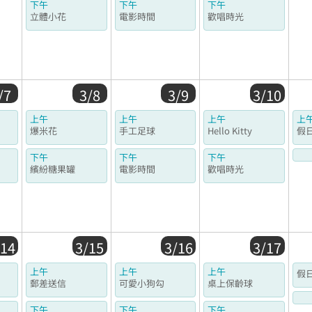
下午
下午
下午
立體小花
電影時間
歡唱時光
/7
3/8
3/9
3/10
上午
上午
上午
上
爆米花
手工足球
Hello Kitty
假
下午
下午
下午
繽紛糖果罐
電影時間
歡唱時光
/14
3/15
3/16
3/17
上午
上午
上午
假
郵差送信
可愛小狗勾
桌上保齡球
下午
下午
下午