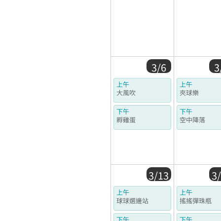
3/6
3
上午
上午
大風吹
夾球樂
下午
下午
孵雞蛋
空中降落
3/13
3
上午
上午
球球選邊站
搖搖彈珠瓶
下午
下午