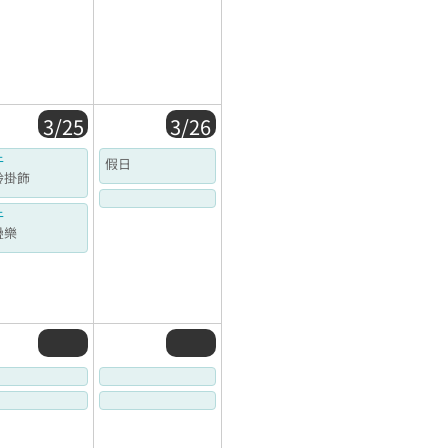
3/25
3/26
午
假日
鈴掛飾
午
疊樂