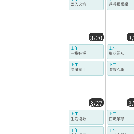
丟入火坑
乒乓投投樂
3/20
3
上午
上午
一投進桶
形狀認知
下午
下午
搧風高手
膽戰心驚
3/27
3
上午
上午
生活衛教
百尺竿頭
下午
下午