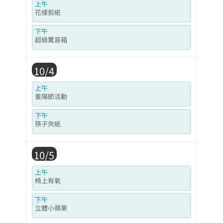
上午
花樣剪紙
下午
超級驚喜箱
10/4
上午
重陽節活動
下午
筷子夾紙
10/5
上午
椅上有氧
下午
立體小蘋果