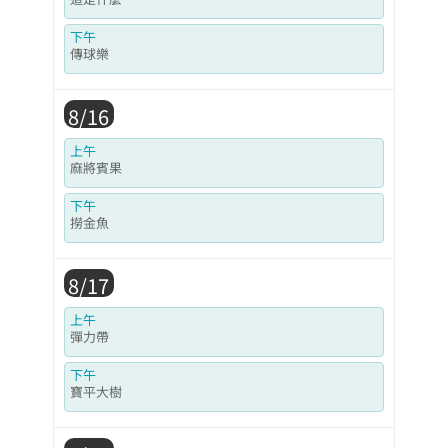
下午
傳球樂
8/16
上午
麻將賓果
下午
撈金魚
8/17
上午
彈力帶
下午
寶平大樹