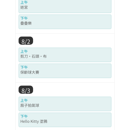
上午
迷宮
下午
疊疊樂
8/2
上午
剪刀‧石頭‧布
下午
保齡球大賽
8/3
上午
扇子拍氣球
下午
Hello Kitty 塗鴉