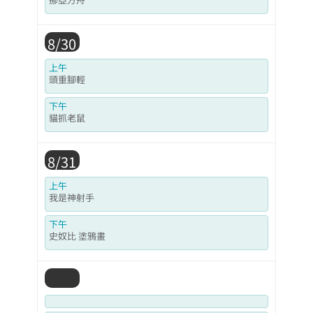
8/30
上午
頭重腳輕
下午
貓抓老鼠
8/31
上午
我是神射手
下午
史奴比 塗鴉畫