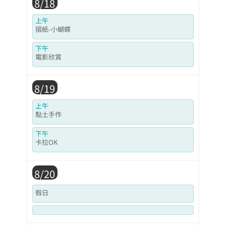
8/18
上午
摺紙-小蝴蝶
下午
電影欣賞
8/19
上午
黏土手作
下午
卡拉OK
8/20
假日