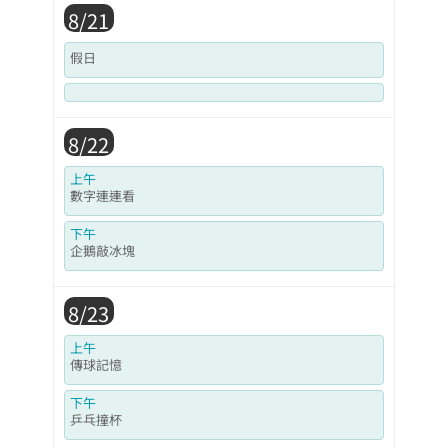
8/21
假日
8/22
上午
數字連連看
下午
企鵝敲冰塊
8/23
上午
傳球記憶
下午
乒乓撞杯